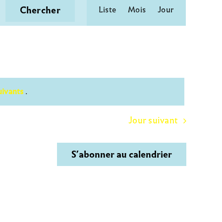
Navigation
Chercher
Liste
Mois
Jour
de
vues
Évènement
uivants
.
Jour suivant
S’abonner au calendrier