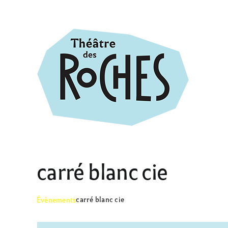
Passer
au
contenu
carré blanc cie
carré blanc cie
Évènements