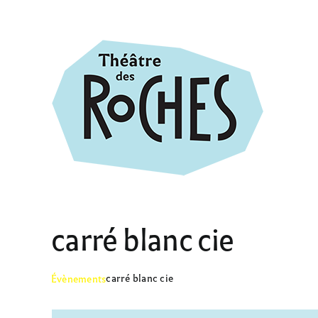
Passer
au
contenu
carré blanc cie
carré blanc cie
Évènements