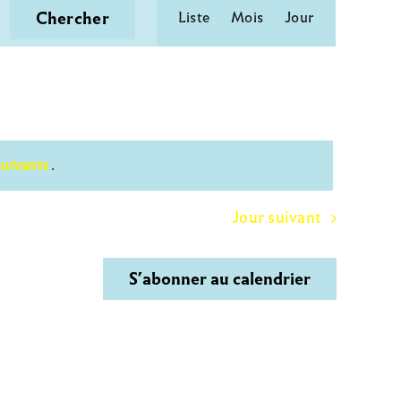
Navigation
Chercher
Liste
Mois
Jour
de
vues
Évènement
suivants
.
Jour suivant
S’abonner au calendrier