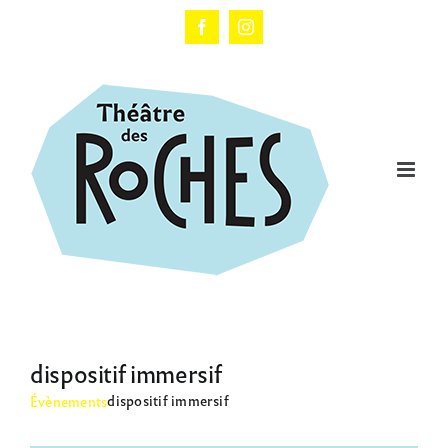
Passer
au
Facebook
Instagram
contenu
dispositif immersif
dispositif immersif
Évènements