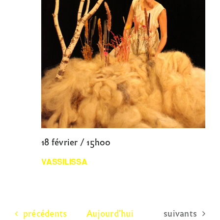
18 février / 15h00
VASSILISSA
Évènements
Évènements
précédents
Aujourd’hui
suivants