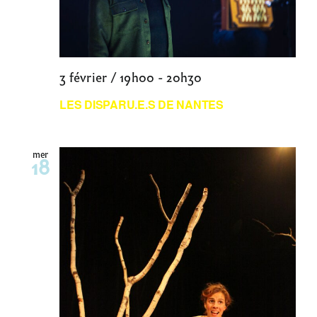
3 février / 19h00
-
20h30
LES DISPARU.E.S DE NANTES
mer
18