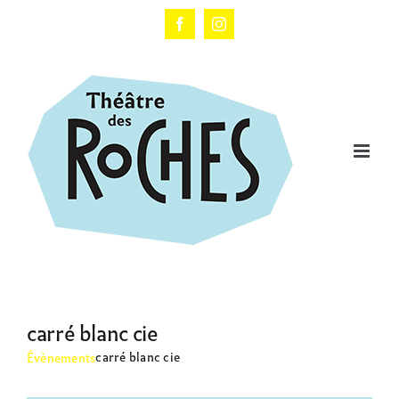
Passer
au
Facebook
Instagram
contenu
carré blanc cie
carré blanc cie
Évènements